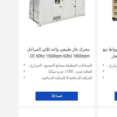
لطبيعي ذو 50 كيلوواط مع
محرك غاز طبيعي واحد ثلاثي المراحل
لغاز
CE 50hz 1500rpm 60hz 1800rpm
مبرد بالماء 50kw محرك غاز طبيعي
والتعدين
الصناعات المطبقة:مصانع التصنيع ، المزارع ، أعمال البناء ، الطاقة والتعدين
الحالة:جديد ، 100٪ جديد تمامًا
السكتة الدماغية:4 السكتة الدماغية
ﺎﺘﺼﻟ ﺍﻶﻧ