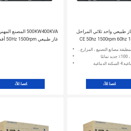
 طبيعي واحد ثلاثي المراحل
500KW400KVA المصنع ال
CE 50hz 1500rpm 60hz 
غاز طبيعي 0rpm
المبرد بالماء 50kw مصنع الجملة
سعر 60Hz
نع التصنيع ، المزارع ، أعمال البناء ، الطاقة والتعدين
لخضراء
امًا
ة الدماغية
ﺎﺘﺼﻟ ﺍﻶﻧ
ﺎﺘﺼﻟ ﺍﻶﻧ