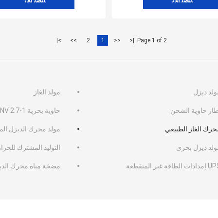
ﺎﺘﺼﻟ ﺍﻶﻧ
ﺎﺘﺼﻟ ﺍﻶﻧ
>|
>>
2
1
<<
|<
Page 1 of 2
ولد ديزل
مولد الغاز
طار حاوية الشحن
حاوية بحرية DNV 2.7-1
حرك الغاز الطبيعي
مولد محرك الديزل الم
ولد ديزل بحري
التوليد المشترك للحرا
ادات الطاقة غير المنقطعة
مضخة مياه محرك الدي