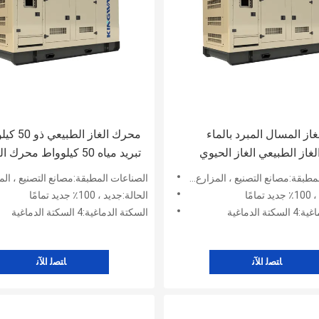
از المسال المبرد بالماء
محرك الغاز ا
تبريد مياه 50 كيلوواط محرك ا
الطبيعي
نع التصنيع ، المزارع ، أعمال البناء ، الطاقة والتعدين
الصناعات المطبقة:مصانع التصنيع ، المزارع ، أعمال البناء ، الطاقة 
امًا
الحالة:جديد ، 100٪ جديد تمامًا
ة الدماغية
السكتة الدماغية:4 السكتة الدماغية
ﺎﺘﺼﻟ ﺍﻶﻧ
ﺎﺘﺼﻟ ﺍﻶﻧ