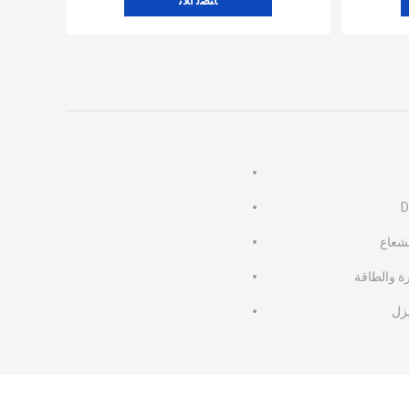
ﺎﺘﺼﻟ ﺍﻶﻧ
شعاع
رة والطاقة
زل