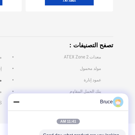
ﺎﺘﺼﻟ ﺍﻶﻧ
تصفح التصنيفات：
معدات ATEX Zone 2
م
مولد محمول
إ
عمود إنارة
م
بنك الحمل المقاوم
م
Bruce
UPS إمد
11:41 AM