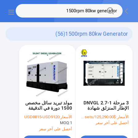
(56)
1500rpm 80kw Generator
3 مرحلة DNVGL 2.7-1
مولد تبريد سائل مخصص
الإطار المنزلق شهادة
1500 دورة في الدقيقة
ATEX 80kw 100kva
100KVA 80KW للفندق
الأسعار:
$125,290.00/sets >=1 sets
الأسعار:
USD8815-USD9120
حقل النفط حقل الغاز 2
أحصل على آخر سعر
1
MOQ:
مجموعة مولدات
أحصل على آخر سعر