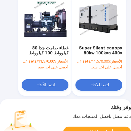
Super Silent canopy
غطاء صامت جداً 80
80kw 100kva 400v
كيلوواط 100 كيلوواط
50hz 3 phase 4 wire
400 فولت 50 هرتز 3
الأسعار:
$11,570.00/sets >=1 sets
الأسعار:
$11,570.00/sets >=1 sets
diesel generator set
مرحلة 4 سلك مولد
أحصل على آخر سعر
أحصل على آخر سعر
مجموعة الديزل
ﺎﺘﺼﻟ ﺍﻶﻧ
ﺎﺘﺼﻟ ﺍﻶﻧ
وفر وقتك
دعنا نتصل بأفضل المنتجات معك.