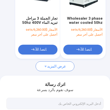
جولة في المعمل
ضبط الجودة
Wholesaler 3 phase
تجار الجملة 3 مراحل
water cooled 50hz
تبريد الماء 50hz 400V
اتصل بنا
1500rpm CE silent
1500rpm CE صامتة
الأسعار:
$6,260.00/sets
الأسعار:
$6,260.00/sets
diesel generator set
مفتوحة مولد الديزل
أحصل على آخر سعر
أحصل على آخر سعر
direct factory
مجموعة تصنيع مصنع
أخبار
manufacture
مباشرة
جميع القضايا
ﺎﺘﺼﻟ ﺍﻶﻧ
ﺎﺘﺼﻟ ﺍﻶﻧ
عرض المزيد
مولد الغاز
مولد ديزل
اترك رسالة
سوف نقوم بالرد بسرعة
معدات ATEX Zone 2
حاوية بحرية DNV 2.7-1