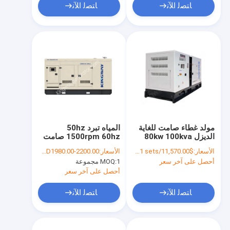
ﺎﺘﺼﻟ ﺍﻶﻧ
ﺎﺘﺼﻟ ﺍﻶﻧ
مولد غطاء صامت للغاية
المياه تبرد 50hz
الديزل 80kw 100kva
1500rpm 60hz صامت
400v 50hz مولد الديزل
80kw 100kva كومينز
الأسعار:
$11,570.00/sets >=1 sets
الأسعار:
USD1980.00-2200.00
الصامت
مولد الغاز الحيوي
أحصل على آخر سعر
1 مجموعة
MOQ:
مجموعة الشبكة الرئيسية
أحصل على آخر سعر
ﺎﺘﺼﻟ ﺍﻶﻧ
ﺎﺘﺼﻟ ﺍﻶﻧ