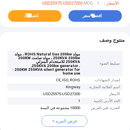
الأسعار：USD25975-USD27200
MOQ：1
افضل سعر
ﺎﺘﺼﻟ ﺍﻶﻧ
منتوج وصف
مولد ROHS Natural Gas 200kw ، مولد
250KVA 200kw ، مولد صامت 200KW
250KVA للاستخدام المنزلي
تسليط الضوء
,
,
250KVA 200kw generator
200KW 250KVA silent generator for
home use
إصدار الشهادات
CE, ISO, ROHS
اسم العلامة التجارية
Kingway
الأسعار
USD25975-USD27200
الحد الأدنى لكمية
1
القدرة على العرض
10000 مجموعة في السنة
عرض المزيد