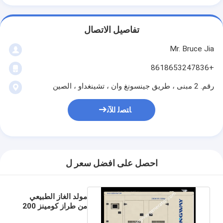
تفاصيل الاتصال
Mr. Bruce Jia
+8618653247836
رقم. 2 مبنى ، طريق جينسونغ وان ، تشينغداو ، الصين
ﺎﺘﺼﻟ ﺍﻶﻧ
احصل على افضل سعر ل
مولد الغاز الطبيعي
من طراز كومينز 200
كيلوواط