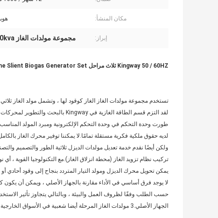
مكان المنشأ:
هوب
مجموعة مولدات الغاز 40KW 50kva
إبراز:
Kingway 50 / 60HZ ثلاث مراحل 50kva Engine Slient Biogas Generator Set لاستخدام المزارع
تستخدم مجموعة مولدات الغاز الغاز كوقود لها ، وتشمل مولد الغاز ثلاثي 
لقد التزم قسم الطاقة الغازية في Kingway بالبحث والتطوير لمحركات الغاز ،
طورت وحدة التحكم في وحدة التحكم الإلكترونية ومبرد المولد المناسب لأن
لديه حقوق ملكية فكرية مستقلة تمامًا.لا يمكننا توفير محرك الغاز بالكا
ولكن أيضًا نقدم خدمة تعديل مولدات الديزل ثلاثية الطور والتصميم والتصني
تركيب نظام تزويد الغاز (محطة انزلاق الغاز).مع التكنولوجيا القوية ، أي ن
يمكن تحويل محرك الديزل ومولد التيار المتردد بنجاح إلى وقود أحادي أو م
لا يوجد فرق أساسي في الأداء مقارنة بالجهاز الأصلي ، ويمكن أن يكون ك
حسب الطلب وفقًا لظروف العمل والبيئة ، وبالتالي يتجاوز تأثير الاستخد
الجهاز الأصلي.3 مولدات الغاز المرحلة أيضا شعبية في الأسواق الخارجية.