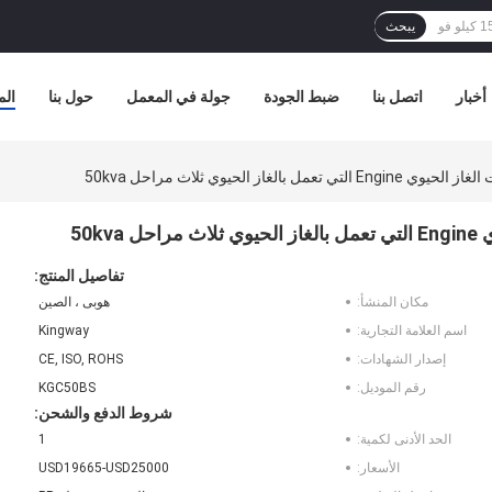
يبحث
أخبار
اتصل بنا
ضبط الجودة
جولة في المعمل
حول بنا
الم
از الحيوي ثلاث مراحل 50kva
50k
تفاصيل المنتج:
مكان المنشأ:
هوبى ، الصين
اسم العلامة التجارية:
Kingway
إصدار الشهادات:
CE, ISO, ROHS
رقم الموديل:
KGC50BS
شروط الدفع والشحن:
الحد الأدنى لكمية:
1
الأسعار:
USD19665-USD25000