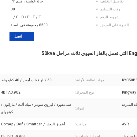
تفاصيل التغليف:
حالة خشبية ، فيلم PP
وقت التسليم:
30
شروط الدفع:
L / C ، D / P ، T / T
القدرة على العرض:
8500 مجموعة في السنة
اتصل
KYC50B
مولد الطاقة الأولية:
50 كيلو فولت أمبير / 40 كيلو واط
نوع المحرك:
4BTA3.9G2
ستامفورد / ليروي سومر / ميك ألت / ماراثون /
المولد:
كينجواي
AVR
مراقب:
أعماق البحار / ComAp / Deif / Smartgen
إصدار الشهادات:
CE, ISO, ROHS