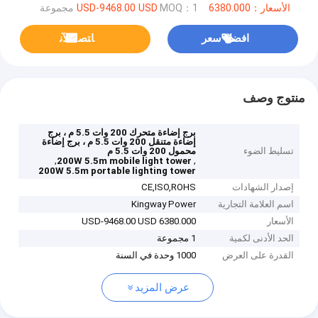
الأسعار：6380.000 USD-9468.00 USD
MOQ：1 مجموعة
افضل سعر
ﺎﺘﺼﻟ ﺍﻶﻧ
منتوج وصف
برج إضاءة متحرك 200 وات 5.5 م ، برج
إضاءة متنقل 200 وات 5.5 م ، برج إضاءة
تسليط الضوء
محمول 200 وات 5.5 م
,
,
200W 5.5m mobile light tower
200W 5.5m portable lighting tower
إصدار الشهادات
CE,ISO,ROHS
اسم العلامة التجارية
Kingway Power
الأسعار
6380.000 USD-9468.00 USD
الحد الأدنى لكمية
1 مجموعة
القدرة على العرض
1000 وحدة في السنة
عرض المزيد