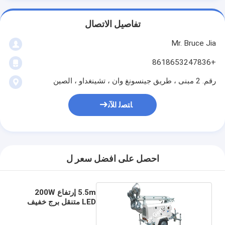
تفاصيل الاتصال
Mr. Bruce Jia
+8618653247836
رقم. 2 مبنى ، طريق جينسونغ وان ، تشينغداو ، الصين
ﺎﺘﺼﻟ ﺍﻶﻧ
احصل على افضل سعر ل
5.5m إرتفاع 200W
LED متنقل برج خفيف
رفع ميكانيكي