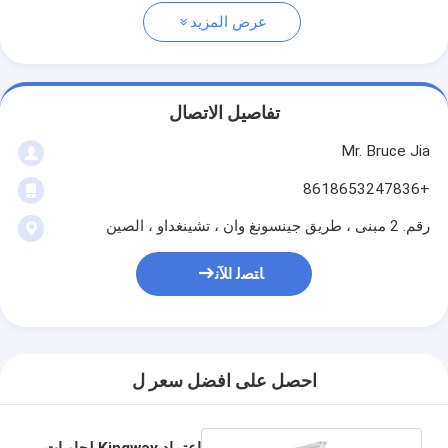
عرض المزيد
تفاصيل الاتصال
Mr. Bruce Jia
+8618653247836
رقم. 2 مبنى ، طريق جينسونغ وان ، تشينغداو ، الصين
ﺎﺘﺼﻟ ﺍﻶﻧ
احصل على افضل سعر ل
اعتماد Kingway لحاويات