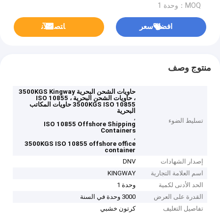
MOQ：وحدة 1
افضل سعر
ﺎﺘﺼﻟ ﺍﻶﻧ
منتوج وصف
حاويات الشحن البحرية 3500KGS Kingway
، حاويات الشحن البحرية ISO 10855 ،
3500KGS ISO 10855 حاويات المكاتب
البحرية
,
تسليط الضوء
ISO 10855 Offshore Shipping
Containers
,
3500KGS ISO 10855 offshore office
container
إصدار الشهادات
DNV
اسم العلامة التجارية
KINGWAY
الحد الأدنى لكمية
وحدة 1
القدرة على العرض
3000 وحدة في السنة
تفاصيل التغليف
كرتون خشبي