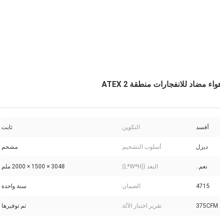
ضاد للانفجارات منطقة ATEX 2
أفسد
التكوين:
ثابت
ديزل
أسلوب التشحيم:
مشحم
نعم..
البعد ((L*W*H):
3048 × 1500 × 2000 ملم
4715
الضمان:
سنة واحدة
375CFM
تقرير اختبار الآلة:
تم توفيرها