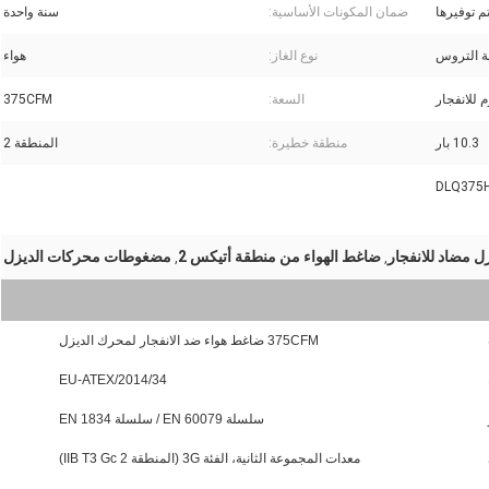
م توفيرها
ضمان المكونات الأساسية:
سنة واحدة
نوع الغاز:
هواء
السعة:
375CFM
10.3 بار
منطقة خطيرة:
المنطقة 2
 مضاد للانفجار
ضاغط الهواء من منطقة أتيكس 2
مضغوطات محركات الديزل
,
,
375CFM ضاغط هواء ضد الانفجار لمحرك الديزل
2014/34/EU-ATEX
سلسلة EN 60079 / سلسلة EN 1834
معدات المجموعة الثانية، الفئة 3G (المنطقة 2 IIB T3 Gc)