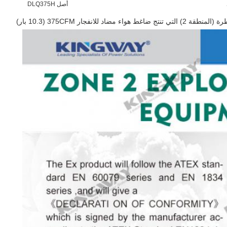
أصل DLQ375H
فجار 375CFM (10.3 بار)