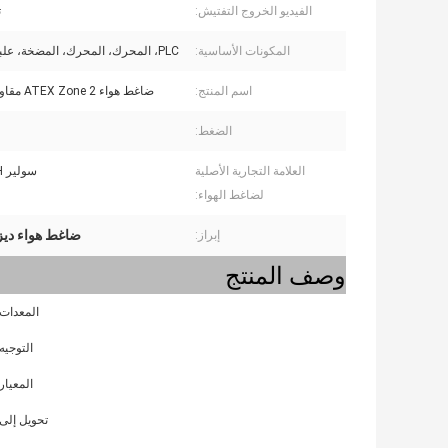
الفيديو الخروج التفتيش:
ت
المكونات الأساسية:
PLC، المحرك، المحرك، المضخة، علبة التروس
اسم المنتج:
ضاغط هواء ATEX Zone 2 مقاوم للانفجار
الضغط:
العلامة التجارية الأصلية
سولير DLQ375H
لضاغط الهواء:
ضاغط هواء ديزل
إبراز:
وصف المنتج
المعدات
التوجيه
المعيار
تحويل إلى