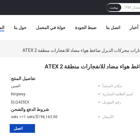
يبحث
أخبار
اتصل بنا
ضبط الجودة
جولة في المعمل
حول بنا
الم
رات محركات الديزل ضاغط هواء مضاد للانفجارات منطقة ATEX 2
واء مضاد للانفجارات منطقة ATEX 2
تفاصيل المنتج:
مكان المنشأ:
الصين
اسم العلامة التجارية:
Kingway
رقم الموديل:
DLQ425EX
شروط الدفع والشحن:
الأسعار:
$198,163.00/sets >=1 sets
اتصل