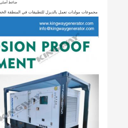
ضاغط أصلي
مجموعات مولدات تعمل بالديزل للتطبيقات في المنطقة الخطرة (المنطقة 2) التي تنتج ضاغط هواء مضاد للان