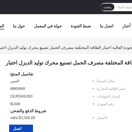
يبحث
أخبار
اتصل بنا
ضبط الجودة
جولة في المعمل
حول بنا
الم
تفاصيل المنتج:
مكان المنشأ:
الصين
اسم العلامة التجارية:
KINGWAY
إصدار الشهادات:
CE/ROHS/ISO
رقم الموديل:
KL500
شروط الدفع والشحن:
الأسعار:
$3,350.00/sets
اتصل