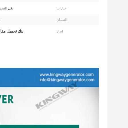
خيارات:
نقل التبدي
الضمان:
س
بنك تحميل مقاوم KW
إبراز:
3 مرحلة تبرد بالهواء CE 5kw محرك توليد البنزين البنزين المحمول مجموعة الطاقة الطارئة مولد المحمول
المولد المحمول المبرد بالهواء 50Hz 3000rpm 60Hz 3600rpm مولد البنزين
مجموعة مولدات محمولة محمولة للبنزين ذات 3 مراحل مبردة بالماء
3kw 5kw 10kva مولد طاقة صغير مجموعة مولدات محمولة صامتة مولد محمول