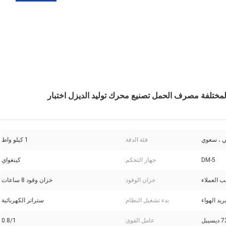
ي ، سعوي
فئة الدقة:
1 كيلو واط
DM-5
جهاز التحكم:
كينغواي
 العملاء
خزان الوقود:
خزان وقود 8 ساعات
ريد الهواء
بدء تشغيل النظام:
ستراتر الكهربائية
يبل
عامل القوى:
0.8/1