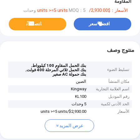
المقاومة
الأسعار：$2,930.00/units >=5 units
MOQ：5 وحدات
افضل سعر
ﺎﺘﺼﻟ ﺍﻶﻧ
منتوج وصف
,
بنك الحمل المقاوم 100 كيلوواط
تسليط الضوء
,
بنك الحمل ثلاثي المرحلة 400 فولت
بنك حمولة AC صغير
مكان المنشأ
الصين
اسم العلامة التجارية
Kingway
رقم الموديل
KL100
الحد الأدنى لكمية
5 وحدات
الأسعار
$2,930.00/units >=5 units
عرض المزيد