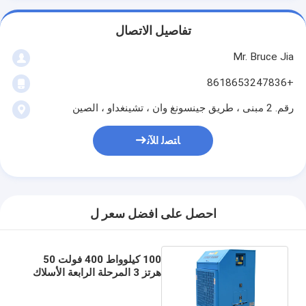
تفاصيل الاتصال
Mr. Bruce Jia
+8618653247836
رقم. 2 مبنى ، طريق جينسونغ وان ، تشينغداو ، الصين
ﺎﺘﺼﻟ ﺍﻶﻧ
احصل على افضل سعر ل
100 كيلوواط 400 فولت 50
هرتز 3 المرحلة الرابعة الأسلاك
المقاومة