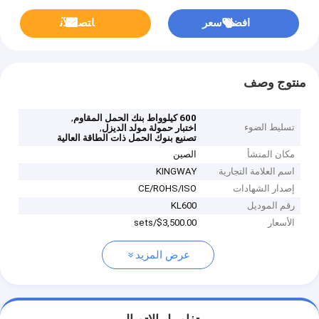
افضل سعر
ﺎﺘﺼﻟ ﺍﻶﻧ
منتوج وصف
,
600 كيلوواط بنك الحمل المقاوم
تسليط الضوء
,
اختبار حمولة مولد الديزل
تصنيع بنوك الحمل ذات الطاقة العالية
مكان المنشأ
الصين
اسم العلامة التجارية
KINGWAY
إصدار الشهادات
CE/ROHS/ISO
رقم الموديل
KL600
الأسعار
$3,500.00/sets
عرض المزيد