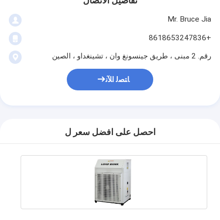
تفاصيل الاتصال
Mr. Bruce Jia
+8618653247836
رقم. 2 مبنى ، طريق جينسونغ وان ، تشينغداو ، الصين
ﺎﺘﺼﻟ ﺍﻶﻧ
احصل على افضل سعر ل