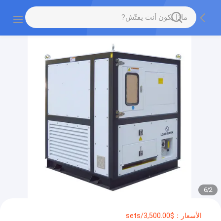
6
/
2
الأسعار：$3,500.00/sets