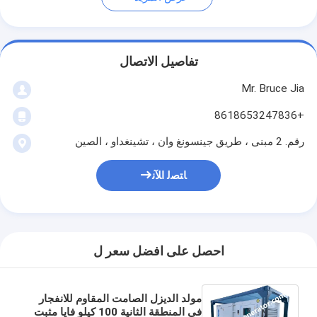
تفاصيل الاتصال
Mr. Bruce Jia
+8618653247836
رقم. 2 مبنى ، طريق جينسونغ وان ، تشينغداو ، الصين
ﺎﺘﺼﻟ ﺍﻶﻧ
احصل على افضل سعر ل
مولد الديزل الصامت المقاوم للانفجار
في المنطقة الثانية 100 كيلو فايا مثبت