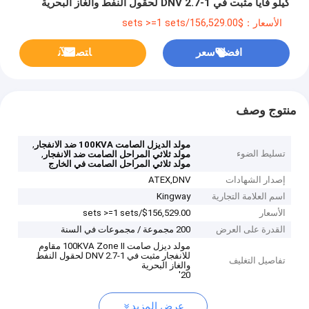
كيلو فايا مثبت في DNV 2.7-1 لحقول النفط والغاز البحرية
الأسعار：$156,529.00/sets >=1 sets
افضل سعر
ﺎﺘﺼﻟ ﺍﻶﻧ
منتوج وصف
,
مولد الديزل الصامت 100KVA ضد الانفجار
تسليط الضوء
,
مولد ثلاثي المراحل الصامت ضد الانفجار
مولد ثلاثي المراحل الصامت في الخارج
إصدار الشهادات
ATEX,DNV
اسم العلامة التجارية
Kingway
الأسعار
$156,529.00/sets >=1 sets
القدرة على العرض
200 مجموعة / مجموعات في السنة
مولد ديزل صامت 100KVA Zone II مقاوم
للانفجار مثبت في DNV 2.7-1 لحقول النفط
تفاصيل التغليف
والغاز البحرية
20'
عرض المزيد