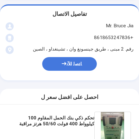
تفاصيل الاتصال
Mr. Bruce Jia
+8618653247836
رقم. 2 مبنى ، طريق جينسونغ وان ، تشينغداو ، الصين
ﺎﺘﺼﻟ ﺍﻶﻧ
احصل على افضل سعر ل
تحكم ذكي بنك الحمل المقاوم 100
كيلوواط 400 فولت 50/60 هرتز مراقبة
عن بعد حماية من الإفراط