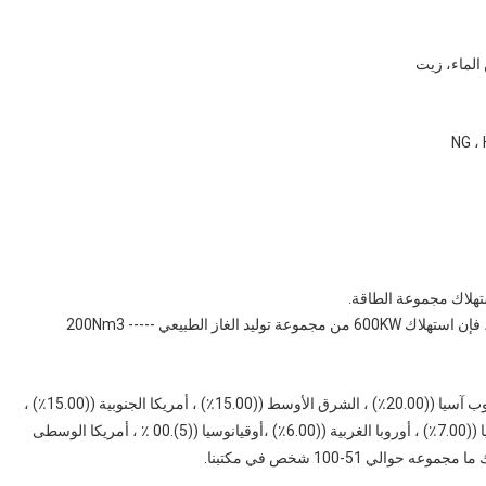
ستهلاك مجموعة الطاقة.
نحن مقرها في شاندونغ، الصين، بدء من عام 2017، بيع إلى جنوب آسيا ((20.00٪) ، الشرق الأوسط ((15.00٪) ، أمريكا الجنوبية ((15.00٪) ، 
السوق المحلية ((10.00٪) ، جنوب شرق آسيا ((9.00٪) ، أفريقيا ((7.00٪) ، أوروبا الغربية ((6.00٪) ،أوقيانوسيا ((5).00 ٪ ، أمريكا الوسطى 