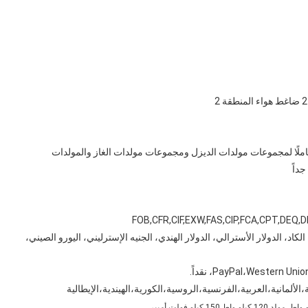
كينغواي هي الشركة الرائدة في مجموعة المولدات تمتلك حلًا كاملًا لمجموعات مولدات الديزل ومجموعات مولدات الغاز والمولدات 
داً
العملة المقبولة للدفع:الدولار الأمريكي، اليورو، اليورو الجنوبي، الكاد، الدولار الأسترالي، الدولار الهندي، الجنيه الإسترليني، اليورو الصيني، 
ة،الألمانية،العربية،الفرنسية،الروسية،الكورية،الهيندية،الإيطالية
,
مولد 120 كيلو واط 150 كيلو فولت أمبير