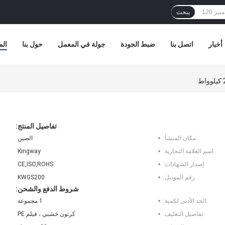
يبحث
أخبار
اتصل بنا
ضبط الجودة
جولة في المعمل
حول بنا
الم
تفاصيل المنتج:
مكان المنشأ:
الصين
اسم العلامة التجارية:
Kingway
إصدار الشهادات:
CE,ISO,ROHS
رقم الموديل:
KWGS200
شروط الدفع والشحن:
الحد الأدنى لكمية:
1 مجموعة
تفاصيل التغليف:
كرتون خشبي ، فيلم PE