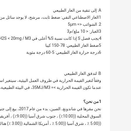
A: إلى تنقية من الغاز الطبيعي
1الغاز الاصطناعي النقي: ضغط ثابت، مرشح، لا يوجد سائل من الماء، زيت
2. الشوائب <= 5μm
3الغبار: < 10 ملغ/م3
4يجب فصل S إذا كانت نسبة S% أعلى في NG ، H2S < 20mg / M3
5ضغط الغاز الطبيعي: 78-150 كيبا
6درجة حرارة الغاز الطبيعي: 5-60 درجة مئوية
B. لتدفق الغاز الطبيعي
وفقاً لتغير القيمة الحرارية في ظروف العمل البيئية، سيتغير ا
عندما تكون القيمة الحرارية >= 35MJ/M3، في البيئة الطبيعية، فإن استهلاك 600KW من مجموعة توليد الغاز الطبيعي ----- 200Nm3
1من نحن؟
((5.00 ٪ ، شرق آسيا ((5.00 ٪ ، أمريكا الشمالية ((3.00 ٪) هناك ما مجموعه حوالي 51-100 شخص في مكتبنا.