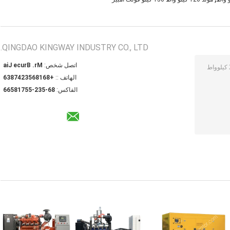
QINGDAO KINGWAY INDUSTRY CO., LTD.
اتصل شخص:
Mr. Bruce Jia
الهاتف ::
+8618653247836
الفاكس:
86-532-55718566