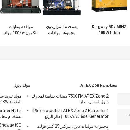
Kingway 50 / 60HZ
يستخدم المزارعون
موافقة بنفايات
10KW Lifan
مجموعة مولدات
الكمون 100kw مولد
Engine مولد صامت
الغاز الحيوي Engine
125 كيلو فولت أمبير
للاستخدام المنزلي
التي تعمل بالغاز
مع جهاز الغاز
الحيوي ثلاث مراحل
Kingway
50kva
معدات ATEX Zone 2
مولد ديزل
750CFM ATEX Zone 2 معدات سابقة لمحرك
ديزل لحقول الغاز
الدقيقة 100KVA 80KW للفندق
ator Hotel
IP55 Protection ATEX Zone 2 Equipment
100KVADiesel Generator إطار الرفع
يستخدم معايير
المتكامل
مجموعة مولدات ديزل بيركنز 25 كيلو فولت