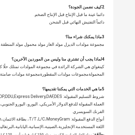
2كيف نضمن الجودة؟
دائما عينة ما قبل الإنتاج قبل الإنتاج الضخم.
دائماً التفتيش النهائي قبل الشحن
3ماذا يمكنك شراء منا؟
مجموعة مولدات الديزل مولد الغاز مولد محمول مولد المنطقة 2 ضاغط هواء المنطقة 2
4لماذا يجب أن تشتري منا وليس من الموردين الآخرين؟
المحمولةمجموعات مولدات المقطورةمجموعة مولدات صامتة ج
5ما هي الخدمات التي يمكننا تقديمها؟
شروط التسليم المقبولة: FOB,CFR,CIF,EXW,FAS,CIP,FCA,CPT,DEQ,DDP,DDU,Express Delivery,DAF,DES
الفرنك السويسري.
أنواع الدفع المقبولة: T/T،L/C،MoneyGram، بطاقة الائتمان،PayPal،Western Union، نقداً.
اللغة المستخدمة:الإنجليزية،الصينية،الإسبانية،اليابانية،البرتغالي
,
بطاقة:
مولد الغاز الصامت الكمون
مولد 150 كيلو فولت أمبير 120 كيلو واط