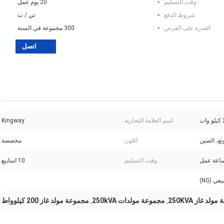
وقت التسليم:
20 يوم عمل
شروط الدفع:
تي / ت
القدرة على العرض:
300 مجموعة في السنة
اتصل
اسم العلامة التجارية:
Kingway
نغ، الصين
اللون:
مخصصة
وقت التسليم:
10 اسابيع
عي (NG)
لد غاز 250KVA
مجموعة مولدات 250kVA
مجموعة مولد غاز 200 كيلوواط
,
,