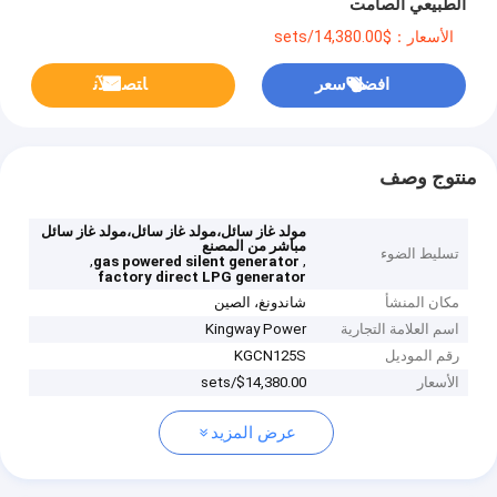
الطبيعي الصامت
الأسعار：$14,380.00/sets
افضل سعر
ﺎﺘﺼﻟ ﺍﻶﻧ
منتوج وصف
مولد غاز سائل،مولد غاز سائل،مولد غاز سائل
مباشر من المصنع
تسليط الضوء
,
,
gas powered silent generator
factory direct LPG generator
مكان المنشأ
شاندونغ، الصين
اسم العلامة التجارية
Kingway Power
رقم الموديل
KGCN125S
الأسعار
$14,380.00/sets
عرض المزيد