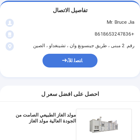
تفاصيل الاتصال
Mr. Bruce Jia
+8618653247836
رقم. 2 مبنى ، طريق جينسونغ وان ، تشينغداو ، الصين
ﺎﺘﺼﻟ ﺍﻶﻧ
احصل على افضل سعر ل
مولد الغاز الطبيعي الصامت من
الجودة العالية مولد الغاز
الطبيعي الصامت