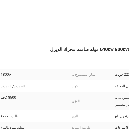
التيار المسموح به:
1800A
التكرار:
50 هرتز/60 هرتز
يار مستمر، بداية
8500 كجم
الوزن:
رتجين الخ
اللون:
طلب العملاء
طريقة التبريد:
مغلق مبرد بالماء