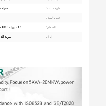
طريقة البدء:
سترات ا
عامل القوى:
الضمان:
12 شهرا / 1000 ساعة عمل
مولد الدي
إبراز:
مولدات الديزل الصامتة من 800 كيلوواط 1000 كيلوواط مع 4008-TAG2A للصناعة
مجموعة مولدات الديزل المبردة بالماء ذات ثلاث مراحل واحدة 100kva 1000kva
50hz 1500rpm 60hz 1800rpm محرك الديزل
شيندونغ فايفانغ 100kva 200kva 500kva 1mw 5mw 10mw مولد الديزل 20kva