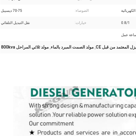
لكهربائية
الضوضاء:
70-75 ديسيبل
0.8/1
خيارات:
نقل التبديل التلقائي
زل المعتمد من قبل CE
مولد الصمت المبرد بالماء
مولد ثلاثي المراحل 800kva
,
,