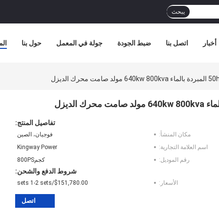
يبحث
أخبار
اتصل بنا
ضبط الجودة
جولة في المعمل
حول بنا
الم
تفاصيل المنتج:
مكان المنشأ:
فوجيان، الصين
اسم العلامة التجارية:
Kingway Power
رقم الموديل:
كجم800PS
شروط الدفع والشحن:
الأسعار:
$151,780.00/sets 1-2 sets
اتصل