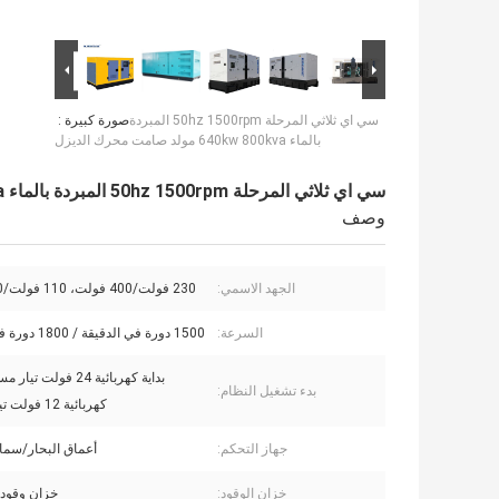
سي اي ثلاثي المرحلة 50hz 1500rpm المبردة
صورة كبيرة :
بالماء 640kw 800kva مولد صامت محرك الديزل
سي اي ثلاثي المرحلة 50hz 1500rpm المبردة بالماء 640kw 800kva مولد صامت محرك الديزل
وصف
الجهد الاسمي:
230 فولت/400 فولت، 110 فولت/220 فولت
السرعة:
1500 دورة في الدقيقة / 1800 دورة في الدقيقة
بداية كهربائية 24 فولت ت
بدء تشغيل النظام:
كهربائية 12 فولت تيار مستمر
جهاز التحكم:
أعماق البحار/سما
خزان الوقود:
خزان وقود 8 ساعات