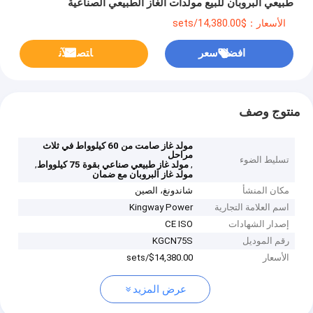
طبيعي البروبان للبيع مولدات الغاز الطبيعي الصناعية
الأسعار：$14,380.00/sets
افضل سعر
ﺎﺘﺼﻟ ﺍﻶﻧ
منتوج وصف
مولد غاز صامت من 60 كيلوواط في ثلاث
مراحل
تسليط الضوء
,
,
مولد غاز طبيعي صناعي بقوة 75 كيلوواط
مولد غاز البروبان مع ضمان
مكان المنشأ
شاندونغ، الصين
اسم العلامة التجارية
Kingway Power
إصدار الشهادات
CE ISO
رقم الموديل
KGCN75S
الأسعار
$14,380.00/sets
عرض المزيد