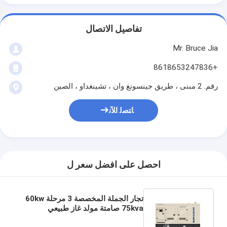
تفاصيل الاتصال
Mr. Bruce Jia
+8618653247836
رقم. 2 مبنى ، طريق جينسونغ وان ، تشينغداو ، الصين
ﺎﺘﺼﻟ ﺍﻶﻧ
احصل على افضل سعر ل
تجار الجملة المخصصة 3 مرحلة 60kw
75kva صامتة مولد غاز طبيعي
البروبان للبيع مولدات الغاز الطبيعي